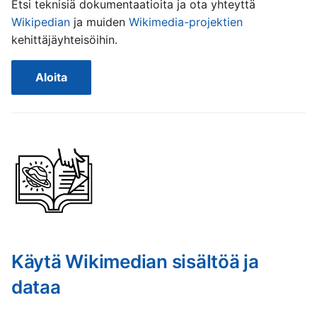
Français
Etsi teknisiä dokumentaatioita ja ota yhteyttä
i
Wikipedian
ja muiden
Wikimedia-projektien
Gaeilge
t
kehittäjäyhteisöihin.
Lëtzebuergesch
t
Nederlands
Aloita
a
Polski
a
Português (Brasil)
k
Slovenčina
s
Slovenščina
e
Srpski (Latinica)
s
Suomi
i
Türkçe
Käytä Wikimedian sisältöä ja
h
Македонски
dataa
a
Русский
u