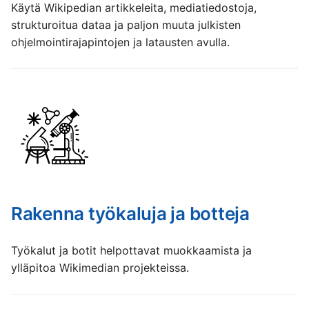
Käytä Wikipedian artikkeleita, mediatiedostoja,
עברית
strukturoitua dataa ja paljon muuta julkisten
n
العربية
ohjelmointirajapintojen ja latausten avulla.
فارسی
বাংলা
中文（简体）
中文（繁體）
日本語
한국어
Rakenna työkaluja ja botteja
Työkalut ja botit helpottavat muokkaamista ja
ylläpitoa Wikimedian projekteissa.