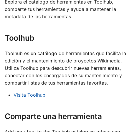
Français
Explora el catálogo de herramientas en Toolhub,
o
comparte tus herramientas y ayuda a mantener la
Gaeilge
m
metadata de las herramientas.
Lëtzebuergesch
e
Nederlands
Toolhub
n
Polski
z
Português (Brasil)
Toolhub es un catálogo de herramientas que facilita la
a
edición y el mantenimiento de proyectos Wikimedia.
Slovenčina
Utiliza Toolhub para descubrir nuevas herramientas,
r
Slovenščina
conectar con los encargados de su mantenimiento y
b
compartir listas de tus herramientas favoritas.
Srpski (Latinica)
ú
Visita Toolhub
Suomi
s
Türkçe
q
Comparte una herramienta
Македонски
u
Русский
Add your tool to the Toolhub catalog so others can
e