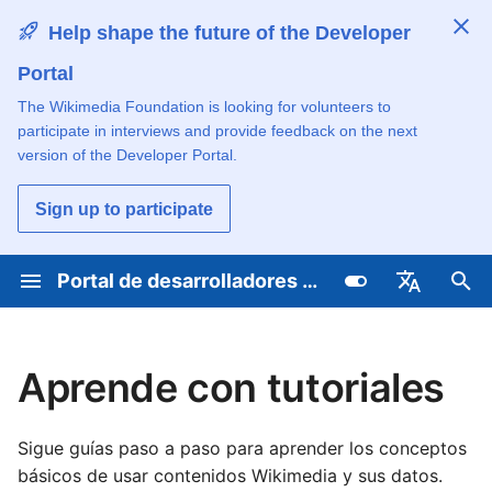
Help shape the future of the Developer
Portal
T
The Wikimedia Foundation is looking for volunteers to
e
participate in interviews and provide feedback on the next
Aprenda acerca de la
Mostrar días festivos
Descubre y comparte
Learn how contributing
Explore hackathons and
c
version of the Developer Portal.
tecnología de Wikimedia
desde Wikipedia
herramientas
works
events
l
Sign up to participate
Entiende el proceso de
Mostrar información de
Primeros pasos
Contribuir por tema
Comunicarse con la
e
desarrollo
Wikidata
comunidad técnica
e
Portal de desarrolladores de Wikimedia
Aprende con tutoriales
Contribuir por lenguaje de
Aprende con tutoriales
Mostrar la imagen del día
programación
Learn and share technical
p
Deutsch
skills
Usar APIs y orígenes de
a
Explorar por lenguaje de
Generar ideas para
datos
Buscar todos los proyectos
English
Aprende con tutoriales
programación
artículos
Get tech project updates
r
English (United Kingdo
Alojar herramientas en los
a
Comience a consultar
servidores Wikimedia
Learn about Wikimedia
Sigue guías paso a paso para aprender los conceptos
Español
c
Wikidata
technical operations
básicos de usar contenidos Wikimedia y sus datos.