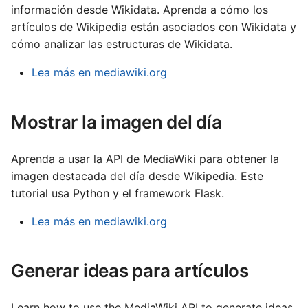
información desde Wikidata. Aprenda a cómo los
עברית
d
artículos de Wikipedia están asociados con Wikidata y
العربية
cómo analizar las estructuras de Wikidata.
a
فارسی
Lea más en mediawiki.org
বাংলা
中文（简体）
Mostrar la imagen del día
中文（繁體）
Aprenda a usar la API de MediaWiki para obtener la
日本語
imagen destacada del día desde Wikipedia. Este
한국어
tutorial usa Python y el framework Flask.
Lea más en mediawiki.org
Generar ideas para artículos
Learn how to use the MediaWiki API to generate ideas