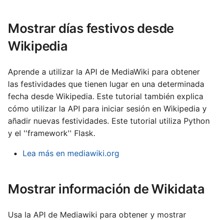
Français
o
Buscar artículos por
Gaeilge
Mostrar días festivos desde
m
ubicación
Lëtzebuergesch
Wikipedia
e
Nederlands
n
Polski
Aprende a utilizar la API de MediaWiki para obtener
z
las festividades que tienen lugar en una determinada
Português (Brasil)
a
fecha desde Wikipedia. Este tutorial también explica
Slovenčina
cómo utilizar la API para iniciar sesión en Wikipedia y
r
añadir nuevas festividades. Este tutorial utiliza Python
Slovenščina
b
y el ''framework'' Flask.
Srpski (Latinica)
ú
Lea más en mediawiki.org
Suomi
s
Türkçe
q
Mostrar información de Wikidata
Македонски
u
Русский
Usa la API de Mediawiki para obtener y mostrar
e