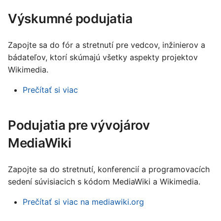
עברית
Výskumné podujatia
ť
العربية
Zapojte sa do fór a stretnutí pre vedcov, inžinierov a
فارسی
bádateľov, ktorí skúmajú všetky aspekty projektov
বাংলা
Wikimedia.
中文（简体）
Prečítať si viac
中文（繁體）
日本語
Podujatia pre vývojárov
한국어
MediaWiki
Zapojte sa do stretnutí, konferencií a programovacích
sedení súvisiacich s kódom MediaWiki a Wikimedia.
Prečítať si viac na mediawiki.org