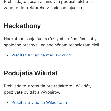
Français
Prehliadajte obsah z minulých podujatí alebo sa
a
zapojte do niektorého z nadchádzajúcich.
Gaeilge
n
Lëtzebuergesch
i
Hackathony
Nederlands
e
Polski
Hackathon spája ľudí s rôznymi zručnosťami, aby
z
Português (Brasil)
spoločne pracovali na spoločnom technickom cieli.
a
Slovenčina
Prečítať si viac na mediawiki.org
č
Slovenščina
n
Srpski (Latinica)
Podujatia Wikidát
i
Suomi
p
Prehliadajte stretnutia pre redaktorov Wikidát,
Türkçe
používateľov dát a vývojárov.
í
Македонски
s
Prečítať si viac na Wikidátach
Русский
a