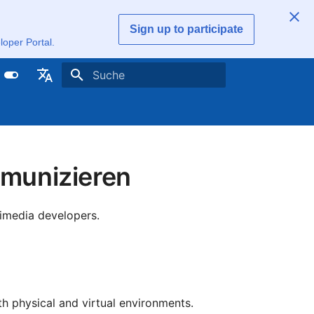
Sign up to participate
loper Portal.
Suchbegriff eingeben
sch
sh
ish (United Kingdom)
munizieren
ñol
çais
imedia developers.
lge
ebuergesch
rlands
h physical and virtual environments.
i