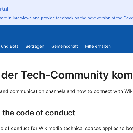
rtal
pate in interviews and provide feedback on the next version of the Deve
Deut
s und Bots
Beitragen
Gemeinschaft
Hilfe erhalten
Engli
Engl
 der Tech-Community kom
Espa
Fran
and communication channels and how to connect with Wik
Gaei
Lëtz
 the code of conduct
Nede
e of conduct for Wikimedia technical spaces applies to bot
Polsk