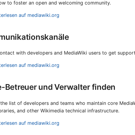
ow to foster an open and welcoming community.
Portu
terlesen auf mediawiki.org
Slov
Slov
unikationskanäle
Srpsk
Suom
contact with developers and MediaWiki users to get suppor
Türk
terlesen auf mediawiki.org
Мак
Русс
-Betreuer und Verwalter finden
ברית
the list of developers and teams who maintain core Media
لعربية
ibraries, and other Wikimedia technical infrastructure.
ارسی
terlesen auf mediawiki.org
বাংলা