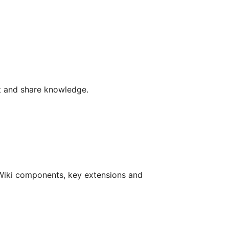
guês (Brasil)
enčina
enščina
i (Latinica)
i
t and share knowledge.
çe
едонски
кий
ע
Wiki components, key extensions and
ا
ف