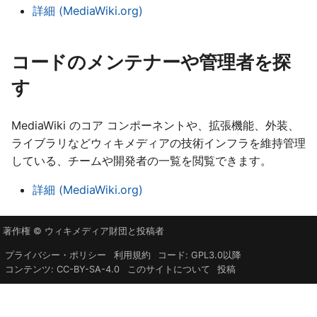
詳細 (MediaWiki.org)
עברית
العربية
コードのメンテナーや管理者を探
فارسی
す
বাংলা
中文（简体）
MediaWiki のコア コンポーネントや、拡張機能、外装、
中文（繁體）
ライブラリなどウィキメディアの技術インフラを維持管理
している、チームや開発者の一覧を閲覧できます。
日本語
詳細 (MediaWiki.org)
한국어
著作権 © ウィキメディア財団と投稿者
プライバシー・ポリシー
利用規約
コード: GPL3.0以降
コンテンツ: CC-BY-SA-4.0
このサイトについて
投稿