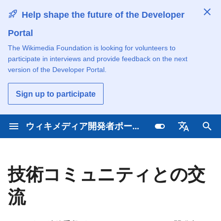
Help shape the future of the Developer
Portal
検
The Wikimedia Foundation is looking for volunteers to
索
participate in interviews and provide feedback on the next
Learn about Wikimedia
Explore featured apps
ツールの発見と共有
貢献の仕組みを学ぶ
行動規範を知る
キ
version of the Developer Portal.
technology
ー
チュートリアルで学ぶ
始める
トピック単位で投稿
コミュニケーションの手段
Sign up to participate
Understand the
ワ
development process
Use wiki content
チュートリアルで学ぶ
プログラミング言語による貢
コードのメンテナーや管理者
ー
ウィキメディア開発者ポータル
献
を探す
チュートリアルで学ぶ
Access open data
APIとデータソースを使用す
ド
Deutsch
る
すべてのプロジェクトを検索
を
Browse by programming
High-volume and
English
技術コミュニティとの交
language
入
commercial access
ウィキメディアのサーバーに
English (United Kingdo
ツールをホストする
流
力
Español
し