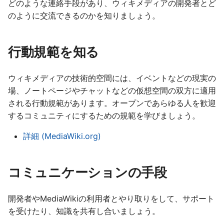
Français
どのような連絡手段があり、ウィキメディアの開発者とど
て
のように交流できるのかを知りましょう。
Gaeilge
く
Lëtzebuergesch
だ
行動規範を知る
Nederlands
さ
Polski
ウィキメディアの技術的空間には、イベントなどの現実の
い
Português (Brasil)
場、ノートページやチャットなどの仮想空間の双方に適用
される行動規範があります。オープンであらゆる人を歓迎
Slovenčina
するコミュニティにするための規範を学びましょう。
Slovenščina
詳細 (MediaWiki.org)
Srpski (Latinica)
Suomi
コミュニケーションの手段
Türkçe
Македонски
開発者やMediaWikiの利用者とやり取りをして、サポート
を受けたり、知識を共有し合いましょう。
Русский