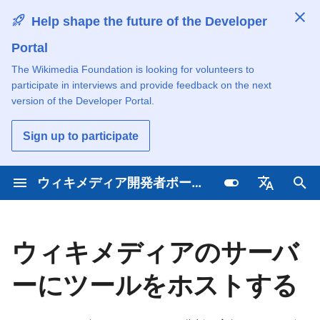
Help shape the future of the Developer
Portal
検
The Wikimedia Foundation is looking for volunteers to
索
participate in interviews and provide feedback on the next
Learn about Wikimedia
Explore featured apps
ブラウザでスクリプトを動か
貢献の仕組みを学ぶ
ハッカソンやイベントを探す
キ
version of the Developer Portal.
technology
す
ー
チュートリアルで学ぶ
トピック単位で投稿
技術コミュニティとの交流
Sign up to participate
Understand the
ツールのクラウドホスティン
ワ
development process
グ
Use wiki content
プログラミング言語による貢
技術的スキルの習得と共有
ー
ウィキメディア開発者ポータル
献
チュートリアルで学ぶ
Access open data
技術プロジェクトの更新情報
ド
Deutsch
すべてのプロジェクトを検索
を受け取る
を
Browse by programming
High-volume and
English
ウィキメディアのサーバ
language
入
commercial access
ウィキメディアの技術的な業
English (United Kingdo
務
ーにツールをホストする
力
Español
し