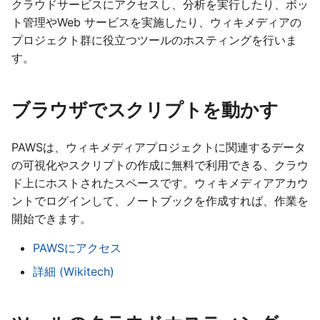
Français
クラウドサービスにアクセスし、分析を実行したり、ボッ
て
ト管理やWeb サービスを実施したり、ウィキメディアの
Gaeilge
く
プロジェクト群に役立つツールのホスティングを行いま
Lëtzebuergesch
す。
だ
Nederlands
さ
Polski
ブラウザでスクリプトを動かす
い
Português (Brasil)
PAWSは、ウィキメディアプロジェクトに関連するデータ
Slovenčina
の可視化やスクリプトの作成に無料で利用できる、クラウ
Slovenščina
ド上にホストされたスペースです。ウィキメディアアカウ
ントでログインして、ノートブックを作成すれば、作業を
Srpski (Latinica)
開始できます。
Suomi
PAWSにアクセス
Türkçe
詳細 (Wikitech)
Македонски
Русский