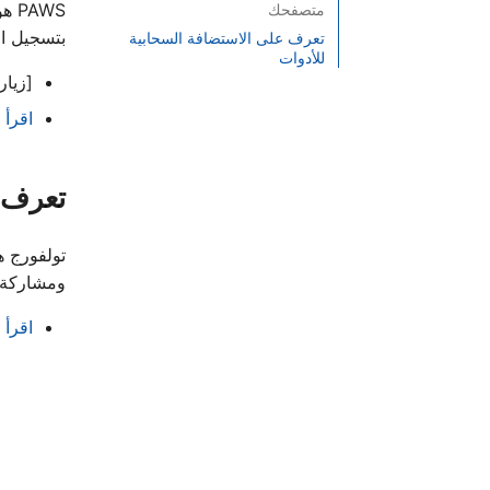
AWS
متصفحك
بتسجيل ال
تعرف على الاستضافة السحابية
للأدوات
[زيارة hub.paws.wmcloud.org/hub/login
اقرأ ال
تعرف ع
تولفورج ه
ومشاركة أ
اقرأ 