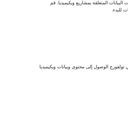
البيانات المتعلقة بمشاريع ويكيميديا. قم
Português (B
 للبدء.
Slove
Sloven
Srpski (Lat
T
ي تولفورج الوصول إلى محتوى وبيانات ويكيميديا
Македо
Ру