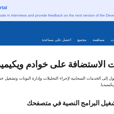
rtal
pate in interviews and provide feedback on the next version of the Deve
utsch
ات
مساهمة
مجتمع
احصل على مساعدة
nglish
gdom)
ت الاستضافة على خوادم ويكيميد
pañol
nçais
ل إلى الخدمات السحابية لإجراء التحليلات وإدارة البوتات وتشغيل خ
كيميديا.
eilge
gesch
غيل البرامج النصية في متصفحك
lands
Polski