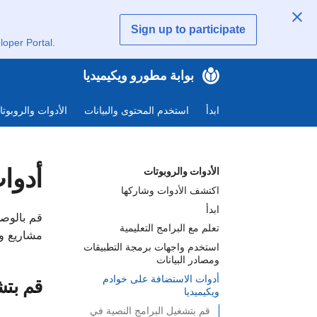
Sign up to participate
loper Portal.
بوابة مطورو ويكيميديا
ابدأ
استخدم المحتوى والبيانات
الأدوات والروبوت
أدوا
الأدوات والروبوتات
اكتشف الأدوات وشاركها
ابدأ
قم بالوصو
تعلم مع البرامج التعليمية
مشاريع وي
استخدم واجهات برمجة التطبيقات
ومصادر البيانات
أدوات الاستضافة على خوادم
قم بتش
ويكيميديا
قم بتشغيل البرامج النصية في