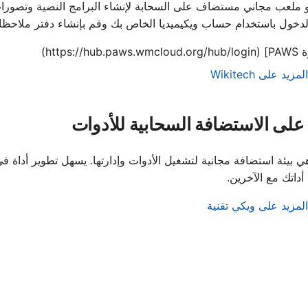
P هو ملعب مجاني مستضاف على السحابة لإنشاء البرامج النصية وتصورات 
rasil)
دخول باستخدام حساب ويكيميديا الخاص بك وقم بإنشاء دفتر ملاحظات
nčina
PAWS] (https://)
ščina
مزيد على Wikitech
inica)
لى الاستضافة السحابية للأدوات
Suomi
ürkçe
ي بيئة استضافة مجانية لتشغيل الأدوات وإدارتها. يسهل تطوير أداة ف
нски
داتك مع الآخرين.
сский
المزيد على ويكي تقنية
עברית
العربية
فارسی
বাংলা