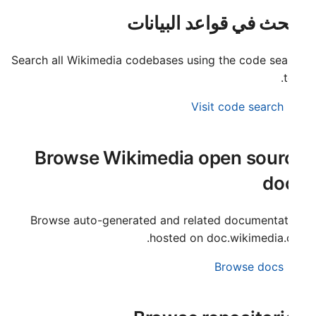
Français
ح
حث في قواعد البيانات
Gaeilge
ث
Lëtzebuergesch
Search all Wikimedia codebases using the code sea
Nederlands
t
Polski
Visit code search
Português (Brasil)
Slovenčina
Browse Wikimedia open sour
Slovenščina
do
Srpski (Latinica)
Browse auto-generated and related documentat
Suomi
hosted on doc.wikimedia.o
Türkçe
Browse docs
Македонски
Русский