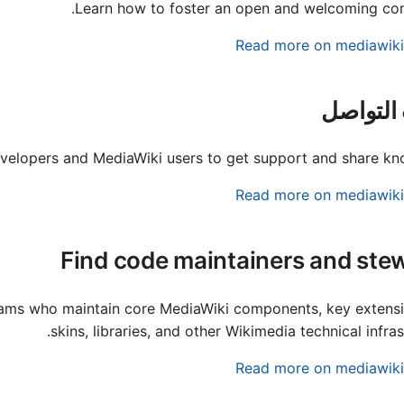
Learn how to foster an open and welcoming co
rasil)
Read more on mediawiki
nčina
ščina
التواصل
inica)
Suomi
evelopers and MediaWiki users to get support and share kn
ürkçe
Read more on mediawiki
нски
сский
Find code maintainers and ste
עברית
teams who maintain core MediaWiki components, key extens
العربية
skins, libraries, and other Wikimedia technical infras
فارسی
Read more on mediawiki
বাংলা