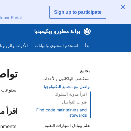
Sign up to participate
loper Portal.
بوابة مطورو ويكيميديا
ابدأ
استخدم المحتوى والبيانات
الأدوات والروبوت
تواص
مجتمع
استكشف الهاكاثون والأحداث
تواصل مع مجتمع التكنولوجيا
استوعب قن
اقرأ مدونة السلوك
قنوات التواصل
اقرأ م
Find code maintainers and
stewards
تعلم وتبادل المهارات التقنية
onments.