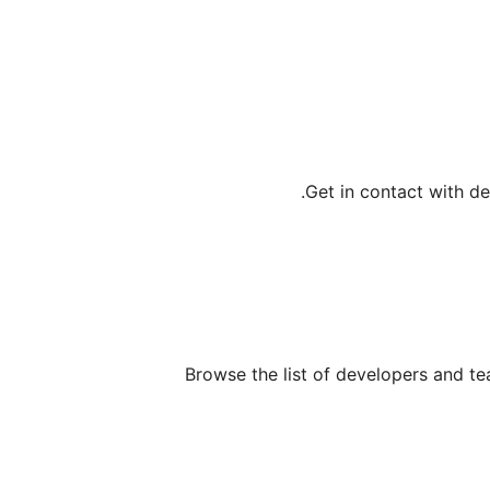
Português (B
Slove
Sloven
Srpski (Lat
Get in contact with d
T
Македо
Ру
Browse the list of developers and 