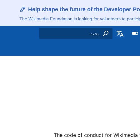
Help shape the future of the Developer Po
The Wikimedia Foundation is looking for volunteers to partici
اكتب لبدء البحث
De
E
English (United Kin
Es
Fra
Ga
Lëtzebuer
Neder
The code of conduct for Wikimedia t