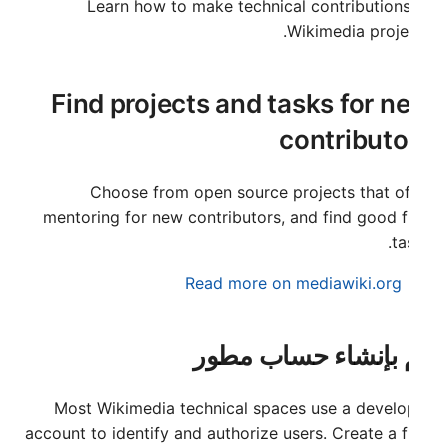
Français
Learn how to make technical contributions
ح
Wikimedia proje
Gaeilge
ث
Lëtzebuergesch
Find projects and tasks for n
Nederlands
contributo
Polski
Português (Brasil)
Choose from open source projects that of
Slovenčina
mentoring for new contributors, and find good f
ta
Slovenščina
Read more on mediawiki.org
Srpski (Latinica)
Suomi
 بإنشاء حساب مطور
Türkçe
Македонски
Most Wikimedia technical spaces use a develo
Русский
account to identify and authorize users. Create a 