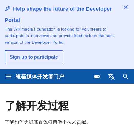
Help shape the future of the Developer
Portal
T
The Wikimedia Foundation is looking for volunteers to
y
participate in interviews and provide feedback on the next
查找为新贡献者准备的项目和
探索特色应用
探索与分享工具
了解如何贡献
探索黑客马拉松和活动
p
version of the Developer Portal.
任务
e
跟随教程学习
开始使用
按方面贡献
与技术社区交流
Sign up to participate
创建开发者账号
t
使用wiki内容
跟随教程学习
按编程语言贡献
学习和分享技术技能
o
维基媒体开发者门户
查找工单，跟踪项目
访问开放数据
使用API与数据源
搜索所有项目
获取技术项目更新
s
Deutsch
阅读行为准则
t
大规模及商业访问
在维基媒体服务器上托管工具
了解维基媒体技术运营
English
了解开发过程
a
了解如何提交代码
English (United Kingdo
r
了解如何为维基媒体项目做出技术贡献。
Español
t