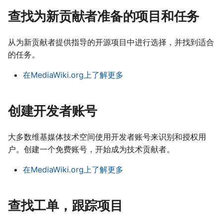
Français
s
查找为新贡献者准备的项目和任务
Gaeilge
e
Lëtzebuergesch
从为新贡献者提供指导的开源项目中进行选择，并找到适合
a
Nederlands
的任务。
r
Polski
在MediaWiki.org上了解更多
c
Português (Brasil)
h
Slovenčina
创建开发者账号
i
Slovenščina
n
大多数维基媒体技术空间使用开发者账号来识别和授权用
Srpski (Latinica)
户。创建一个免费账号，开始成为技术贡献者。
g
Suomi
在MediaWiki.org上了解更多
Türkçe
Македонски
查找工单，跟踪项目
Русский