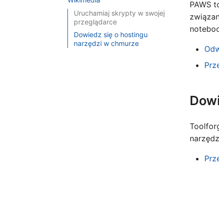
PAWS to
Uruchamiaj skrypty w swojej
związan
przeglądarce
noteboo
Dowiedz się o hostingu
narzędzi w chmurze
Odw
Prz
Dowi
Toolfor
narzędz
Prz