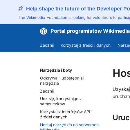
Help shape the future of the Developer Po
The Wikimedia Foundation is looking for volunteers to partici
Portal programistów Wikimedia
Zacznij
Korzystaj z treści i danych
Narzęd
Hos
Narzędzia i boty
Odkrywaj i udostępniaj
narzędzia
Uzyskaj
Zacznij
urucham
Ucz się, korzystając z
samouczków
Korzystaj z interfejsów API i
Uruc
źródeł danych
Hostuj narzędzia na serwerach
Wikimedia