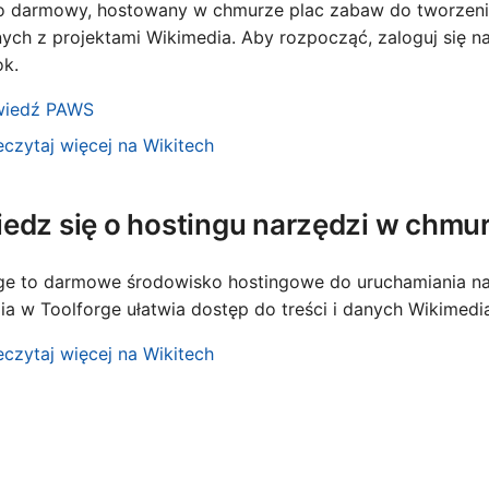
 darmowy, hostowany w chmurze plac zabaw do tworzenia 
Portu
ych z projektami Wikimedia. Aby rozpocząć, zaloguj się n
k.
Slov
iedź PAWS
Slov
eczytaj więcej na Wikitech
Srpsk
Suom
edz się o hostingu narzędzi w chmu
Türk
Мак
ge to darmowe środowisko hostingowe do uruchamiania nar
Русс
ia w Toolforge ułatwia dostęp do treści i danych Wikimedi
ברית
eczytaj więcej na Wikitech
لعربية
ارسی
বাংলা