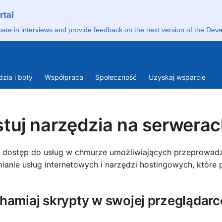
rtal
pate in interviews and provide feedback on the next version of the Deve
Deut
zia i boty
Współpraca
Społeczność
Uzyskaj wsparcie
Engli
Engl
tuj narzędzia na serwera
Espa
Fran
 dostęp do usług w chmurze umożliwiających przeprowadza
ianie usług internetowych i narzędzi hostingowych, które
Gaei
Lëtz
hamiaj skrypty w swojej przeglądarc
Nede
Polsk