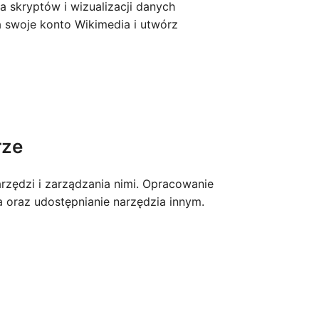
skryptów i wizualizacji danych
guês (Brasil)
a swoje konto Wikimedia i utwórz
enčina
enščina
i (Latinica)
i
rze
çe
едонски
zędzi i zarządzania nimi. Opracowanie
кий
a oraz udostępnianie narzędzia innym.
ע
ا
ف