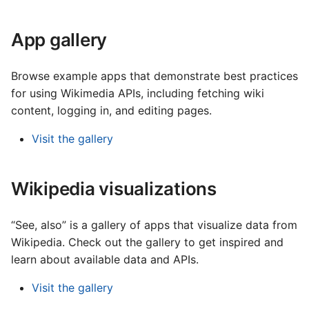
Français
ć
Dowiedz się o operacjach
Gaeilge
App gallery
,
technicznych Wikimedia
Lëtzebuergesch
a
Nederlands
Browse example apps that demonstrate best practices
b
for using Wikimedia APIs, including fetching wiki
Polski
y
content, logging in, and editing pages.
Português (Brasil)
s
Visit the gallery
Slovenčina
z
Slovenščina
Wikipedia visualizations
u
Srpski (Latinica)
k
Suomi
“See, also” is a gallery of apps that visualize data from
a
Wikipedia. Check out the gallery to get inspired and
Türkçe
ć
learn about available data and APIs.
Македонски
Visit the gallery
Русский