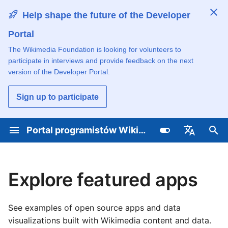
Help shape the future of the Developer
Portal
Z
The Wikimedia Foundation is looking for volunteers to
a
participate in interviews and provide feedback on the next
Learn about Wikimedia
App gallery
Odkrywaj i udostępniaj
Learn how contributing
Przeglądaj hackatony i
c
version of the Developer Portal.
technology
narzędzia
works
wydarzenia
z
Wikipedia visualizations
Sign up to participate
Poznaj proces rozwoju
Zacznij
Rozwijaj według tematu
Komunikuj się ze
n
społecznością techniczną
Wikidata visualizations
i
Portal programistów Wikimedia
Ucz się, korzystając z
Ucz się, korzystając z
Zaangażuj się korzystając
samouczków
samouczków
z wybranego języka
Ucz się i dziel się
Toolhub
j
Deutsch
programowania
umiejętnościami
p
technicznymi
Przeglądaj według języka
Korzystaj z interfejsów API
English
Explore featured apps
programowania
i źródeł danych
Przeszukaj wszystkie
i
English (United Kingdo
projekty
Otrzymuj informacje o
s
nowościach dotyczących
Hostuj narzędzia na
See examples of open source apps and data
Español
kwestii technicznych
a
serwerach Wikimedia
visualizations built with Wikimedia content and data.