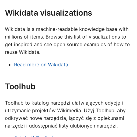
עברית
Wikidata visualizations
العربية
فارسی
Wikidata is a machine-readable knowledge base with
millions of items. Browse this list of visualizations to
বাংলা
get inspired and see open source examples of how to
中文（简体）
reuse Wikidata.
中文（繁體）
Read more on Wikidata
日本語
한국어
Toolhub
Toolhub to katalog narzędzi ułatwiających edycję i
utrzymanie projektów Wikimedia. Użyj Toolhub, aby
odkrywać nowe narzędzia, łączyć się z opiekunami
narzędzi i udostępniać listy ulubionych narzędzi.