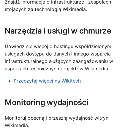
Français
Infrastruktura techniczna
Znajdź informacje o infrastrukturze i zespołach
ć
stojących za technologią Wikimedia.
Gaeilge
,
Product and Technology
Lëtzebuergesch
Advisory Council
a
Narzędzia i usługi w chmurze
Nederlands
b
Polski
Dowiedz się więcej o hostingu współdzielonym,
y
Português (Brasil)
usługach dostępu do danych i innego wsparcia
s
infrastrukturalnego służących zaangażowaniu w
Slovenčina
aspektach technicznych projektów Wikimedia.
z
Slovenščina
u
Przeczytaj więcej na Wikitech
Srpski (Latinica)
k
Suomi
Monitoring wydajności
a
Türkçe
ć
Македонски
Monitoruj obecną i przeszłą wydajność witryn
Wikimedia.
Русский