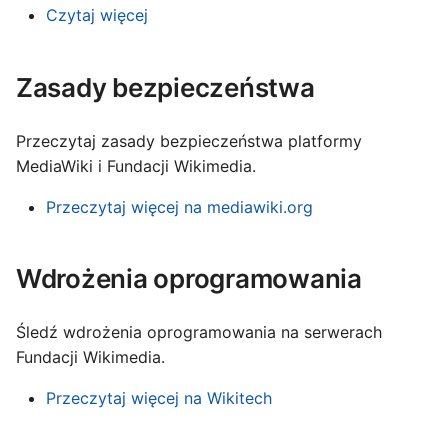
Czytaj więcej
עברית
العربية
Zasady bezpieczeństwa
فارسی
বাংলা
Przeczytaj zasady bezpieczeństwa platformy
中文（简体）
MediaWiki i Fundacji Wikimedia.
中文（繁體）
Przeczytaj więcej na mediawiki.org
日本語
한국어
Wdrożenia oprogramowania
Śledź wdrożenia oprogramowania na serwerach
Fundacji Wikimedia.
Przeczytaj więcej na Wikitech