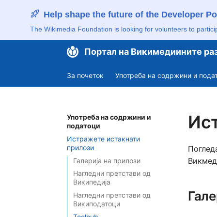
Help shape the future of the Developer Po
The Wikimedia Foundation is looking for volunteers to partici
Портал на Викимедиините ра
За почеток
Употреба на содржини и пода
Ис
Употреба на содржини и
податоци
Истражете истакнати
прилози
Поглед
Викмед
Галерија на прилози
Нагледни претстави од
Википедија
Гале
Нагледни претстави од
Википодатоци
Toolhub