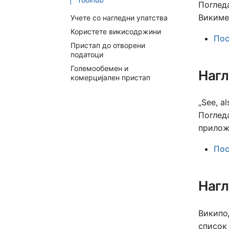
Поглед
Викиме
Учете со нагледни упатства
Користете викисодржини
Пос
Пристап до отворени
податоци
Големообемен и
Нагл
комерцијален пристап
„See, a
Погледа
прилож
Пос
Нагл
Википо
список