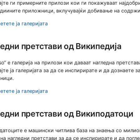
ајте ги примерните прилози кои ги покажуваат најдобр
Portu
диините приложници, вклучувајќи добивање на содржин
Slov
етете ја галеријата
Slov
Srpsk
едни претстави од Википедија
Suom
lso“ е галерија на прилози кои даваат нагледна претста
Türk
јте ја галеријата за да се инспирирате и да дознаете 
Мак
ници.
Русс
етете ја галеријата
ברית
لعربية
едни претстави од Википодатоци
ارسی
датоците е машински читлива база на знаења со милион
বাংলা
 на нагледни претстави за да се инспирирате и да пог