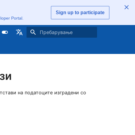
Sign up to participate
loper Portal.
Напишете за да започнете со пребарување
sch
sh
ish (United Kingdom)
зи
ñol
çais
етстави на податоците изградени со
lge
ebuergesch
rlands
i