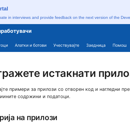
rtal
pate in interviews and provide feedback on the next version of the Deve
зработувачи
Deut
тоци
Алатки и ботови
Учествувајте
Заедница
Помош
Engli
Engl
тражете истакнати прило
Espa
Fran
ајте примери за прилози со отворен код и нагледни пр
иините содржини и податоци.
Gaei
Lëtz
рија на прилози
Nede
Polsk