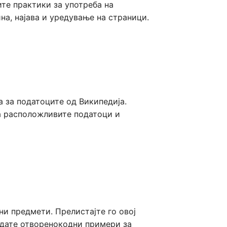
ите практики за употреба на
guês (Brasil)
а, најава и уредување на страници.
enčina
enščina
i (Latinica)
i
ва за податоците од Википедија.
çe
за расположливите податоци и
едонски
кий
ע
ا
ف
и предмети. Прелистајте го овој
ледате отворенокодни примери за