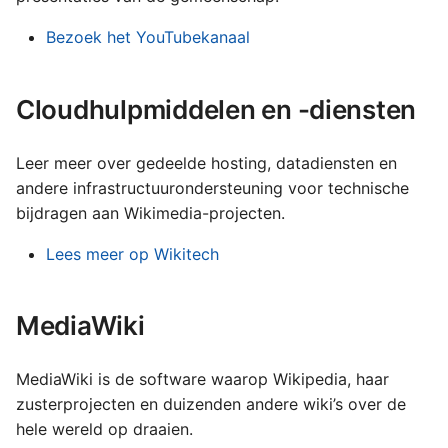
עברית
Bezoek het YouTubekanaal
العربية
فارسی
Cloudhulpmiddelen en -diensten
বাংলা
Leer meer over gedeelde hosting, datadiensten en
中文（简体）
andere infrastructuurondersteuning voor technische
中文（繁體）
bijdragen aan Wikimedia-projecten.
日本語
Lees meer op Wikitech
한국어
MediaWiki
MediaWiki is de software waarop Wikipedia, haar
zusterprojecten en duizenden andere wiki’s over de
hele wereld op draaien.