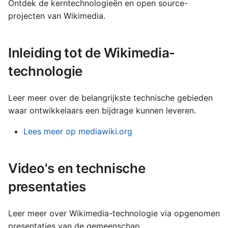
Français
technische werking van
Ontdek de kerntechnologieën en open source-
n
Wikimedia
Mobiele apps
projecten van Wikimedia.
Gaeilge
n
Lëtzebuergesch
Wikibase en Wikidata
e
Inleiding tot de Wikimedia-
Nederlands
n
technologie
Polski
m
Português (Brasil)
Leer meer over de belangrijkste technische gebieden
e
Slovenčina
waar ontwikkelaars een bijdrage kunnen leveren.
t
Slovenščina
Lees meer op mediawiki.org
z
Srpski (Latinica)
o
Suomi
Video's en technische
e
Türkçe
presentaties
k
Македонски
e
Leer meer over Wikimedia-technologie via opgenomen
Русский
presentaties van de gemeenschap.
n