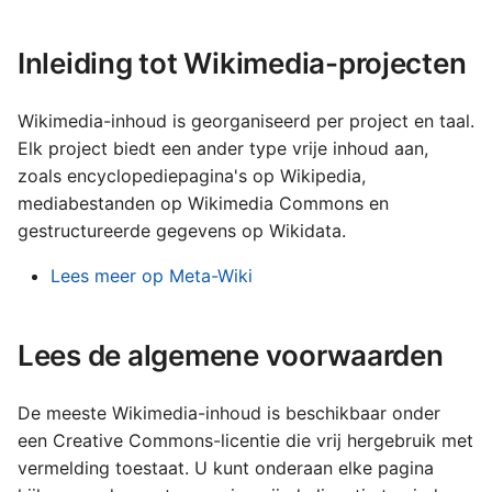
Français
technische werking van
Bestel diensten voor
n
Wikimedia
bedrijven
Gaeilge
Inleiding tot Wikimedia-projecten
n
Lëtzebuergesch
e
Nederlands
Wikimedia-inhoud is georganiseerd per project en taal.
n
Elk project biedt een ander type vrije inhoud aan,
Polski
m
zoals encyclopediepagina's op Wikipedia,
Português (Brasil)
mediabestanden op Wikimedia Commons en
e
gestructureerde gegevens op Wikidata.
Slovenčina
t
Lees meer op Meta-Wiki
Slovenščina
z
Srpski (Latinica)
o
Lees de algemene voorwaarden
Suomi
e
Türkçe
k
De meeste Wikimedia-inhoud is beschikbaar onder
Македонски
een Creative Commons-licentie die vrij hergebruik met
e
vermelding toestaat. U kunt onderaan elke pagina
Русский
n