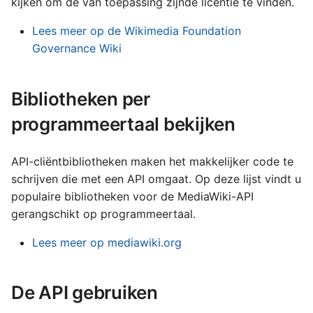
kijken om de van toepassing zijnde licentie te vinden.
עברית
Lees meer op de Wikimedia Foundation
العربية
Governance Wiki
فارسی
বাংলা
Bibliotheken per
中文（简体）
programmeertaal bekijken
中文（繁體）
API-cliëntbibliotheken maken het makkelijker code te
日本語
schrijven die met een API omgaat. Op deze lijst vindt u
한국어
populaire bibliotheken voor de MediaWiki-API
gerangschikt op programmeertaal.
Lees meer op mediawiki.org
De API gebruiken