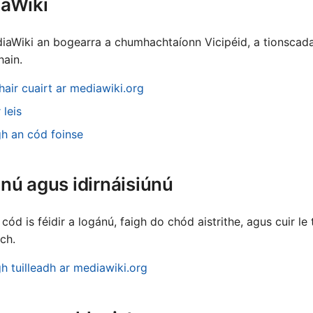
aWiki
中文
中文
diaWiki an bogearra a chumhachtaíonn Vicipéid, a tionscadail
ain.
日本
한국
hair cuairt ar mediawiki.org
 leis
gh an cód foinse
nú agus idirnáisiúnú
 cód is féidir a logánú, faigh do chód aistrithe, agus cuir 
ch.
gh tuilleadh ar mediawiki.org