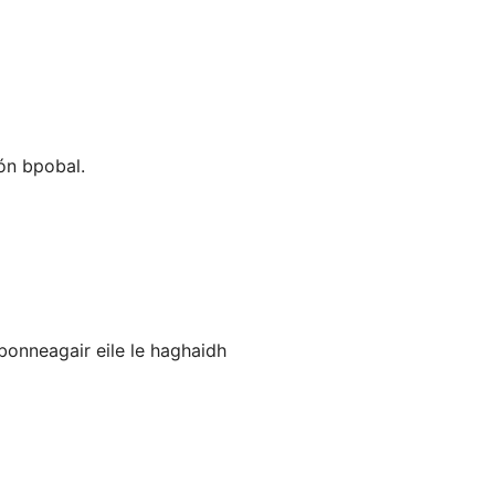
guês (Brasil)
enčina
enščina
i (Latinica)
 ón bpobal.
i
çe
едонски
кий
 bonneagair eile le haghaidh
ע
ا
ف