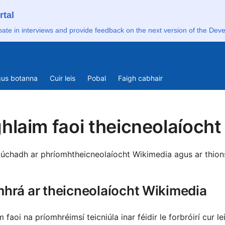
rtal
pate in interviews and provide feedback on the next version of the Deve
Deut
agus botanna
Cuir leis
Pobal
Faigh cabhair
Engli
Engl
hlaim faoi theicneolaíoch
Espa
Fran
iúchadh ar phríomhtheicneolaíocht Wikimedia agus ar thions
Gaei
Lëtz
hrá ar theicneolaíocht Wikimedia
Nede
 faoi na príomhréimsí teicniúla inar féidir le forbróirí cur lei
Polsk