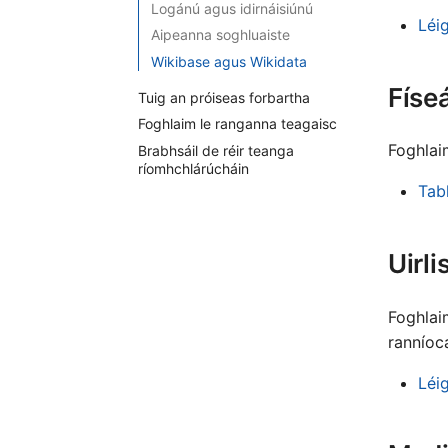
Logánú agus idirnáisiúnú
Léi
Aipeanna soghluaiste
Wikibase agus Wikidata
Físe
Tuig an próiseas forbartha
Foghlaim le ranganna teagaisc
Foghlaim
Brabhsáil de réir teanga
ríomhchlárúcháin
Tab
Uirli
Foghlai
ranníoc
Léig