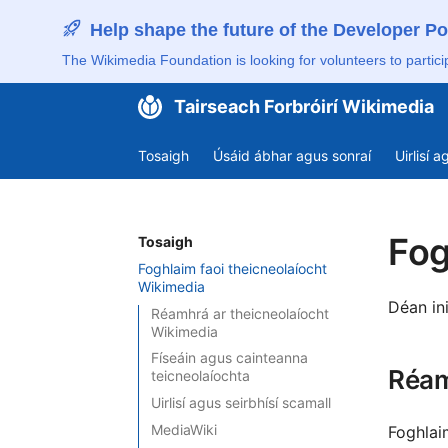
Help shape the future of the Developer Po
The Wikimedia Foundation is looking for volunteers to partici
Tairseach Forbróirí Wikimedia
Tosaigh
Úsáid ábhar agus sonraí
Uirlisí 
Fog
Tosaigh
Foghlaim faoi theicneolaíocht
Wikimedia
Déan in
Réamhrá ar theicneolaíocht
Wikimedia
Físeáin agus cainteanna
Réam
teicneolaíochta
Uirlisí agus seirbhísí scamall
MediaWiki
Foghlaim