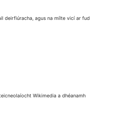
（简体）
（繁體）
 deirfiúracha, agus na mílte vicí ar fud
語
어
le teicneolaíocht Wikimedia a dhéanamh