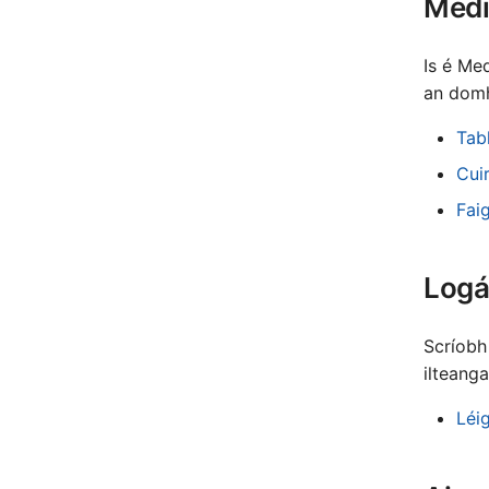
Medi
Is é Me
an domh
Tab
Cuir
Fai
Logá
Scríobh
ilteanga
Léi